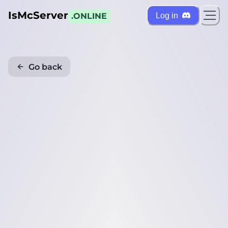
IsMcServer
Log in
.ONLINE
Go back